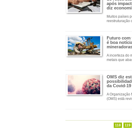
após impact
diz economi
Muitos países 
reestruturação 
Futuro com v
é boa notíci
mineradora
A incerteza do
metais que aba
OMS diz est
possibilida
da Covid-19 
A Organização 
(OMS) está rev
Primeira
Anterior
118
119