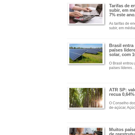
Tarifas de 
subir, em mé
7% este ano,
As tarifas de e
subir, em médi
Brasil entra
países líder
solar, com 1
O Brasil entrou
países líderes
ATR SP: val
recua 0,64%
O Conselho dos
de-açúcar, Açú
Muitos país
de reestrutu