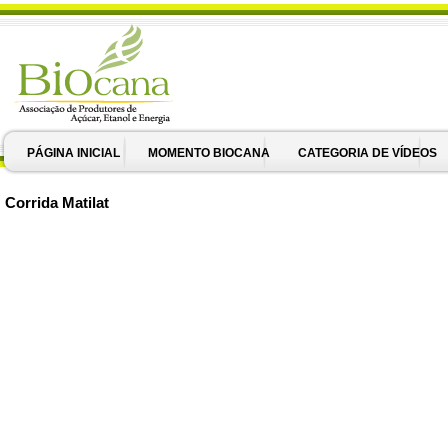
PÁGINA INICIAL
MOMENTO BIOCANA
CATEGORIA DE VÍDEOS
Corrida Matilat